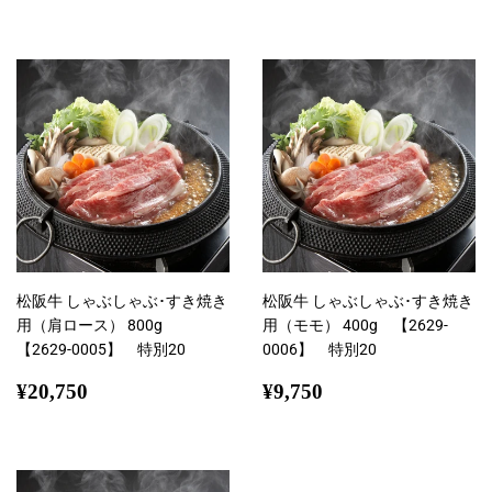
常
常
価
価
格
格
松阪牛 しゃぶしゃぶ･すき焼き
松阪牛 しゃぶしゃぶ･すき焼き
用（肩ロース） 800g
用（モモ） 400g 【2629-
【2629-0005】 特別20
0006】 特別20
通
¥20,750
通
¥9,750
¥20,750
¥9,750
常
常
価
価
格
格