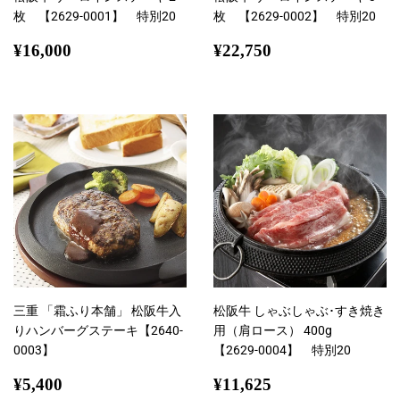
枚 【2629-0001】 特別20
枚 【2629-0002】 特別20
通
¥16,000
通
¥22,750
¥16,000
¥22,750
常
常
価
価
格
格
三重 「霜ふり本舗」 松阪牛入
松阪牛 しゃぶしゃぶ･すき焼き
りハンバーグステーキ【2640-
用（肩ロース） 400g
0003】
【2629-0004】 特別20
通
¥5,400
通
¥11,625
¥5,400
¥11,625