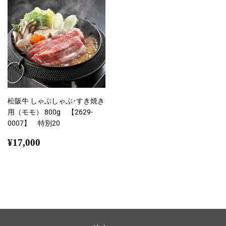
松阪牛 しゃぶしゃぶ･すき焼き
用（モモ） 800g 【2629-
0007】 特別20
通
¥17,000
¥17,000
常
価
格