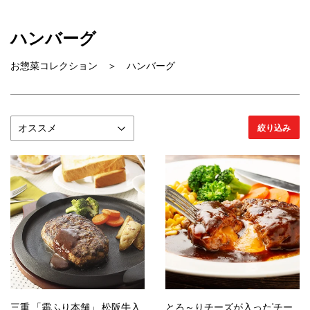
ハンバーグ
お惣菜コレクション ＞ ハンバーグ
絞り込み
三重 「霜ふり本舗」 松阪牛入
とろ～りチーズが入った'チー