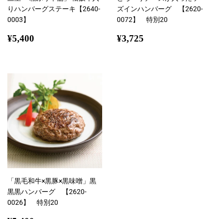
りハンバーグステーキ【2640-
ズインハンバーグ 【2620-
0003】
0072】 特別20
通
¥5,400
通
¥3,725
¥5,400
¥3,725
常
常
価
価
格
格
「黒毛和牛×黒豚×黒味噌」黒
黒黒ハンバーグ 【2620-
0026】 特別20