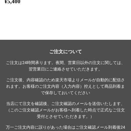
通
¥5,400
¥5,400
常
価
格
ご注文について
ご注文は24時間承ります。夜間、営業日以外の注文に関しては、
翌営業日にご連絡させていただきます。
ご注文後、内容確認のため楽天市場よりメールが自動的に配信さ
れます。お客様のご注文内容（入力内容）控えとして商品到着ま
で保存しておいてください
当店にて注文を確認後、ご注文確認のメールを送信いたします、
（このご注文確認メールがお客様へ到着した時点で正式なご注文
受付とさせていただきます。）
万一ご注文内容に誤りがあった場合はご注文確認メール到着後24