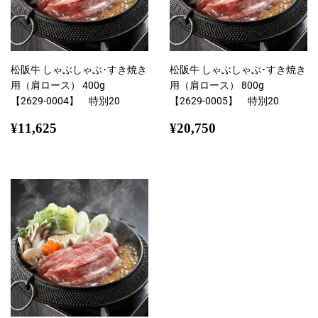
松阪牛 しゃぶしゃぶ･すき焼き
松阪牛 しゃぶしゃぶ･すき焼き
用（肩ロース） 400g
用（肩ロース） 800g
【2629-0004】 特別20
【2629-0005】 特別20
通
¥11,625
通
¥20,750
¥11,625
¥20,750
常
常
価
価
格
格