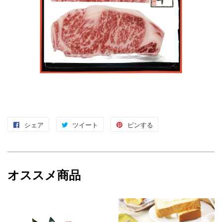
シェア
Facebook
ツイート
Twitter
ピンする
Pinterest
で
に
で
シ
投
ピ
ェ
稿
ン
オススメ商品
ア
す
す
す
る
る
る