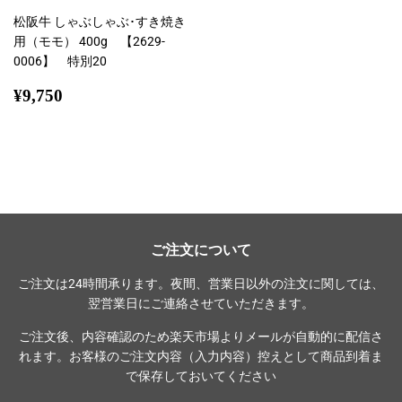
松阪牛 しゃぶしゃぶ･すき焼き
用（モモ） 400g 【2629-
0006】 特別20
通
¥9,750
¥9,750
常
価
格
ご注文について
ご注文は24時間承ります。夜間、営業日以外の注文に関しては、
翌営業日にご連絡させていただきます。
ご注文後、内容確認のため楽天市場よりメールが自動的に配信さ
れます。お客様のご注文内容（入力内容）控えとして商品到着ま
で保存しておいてください