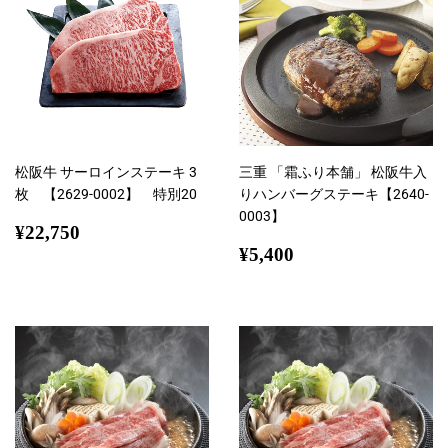
松阪牛 サーロインステーキ 3
三重 「霜ふり本舗」 松阪牛入
枚 【2629-0002】 特別20
りハンバーグステーキ【2640-
0003】
通
¥22,750
¥22,750
常
通
¥5,400
¥5,400
価
常
格
価
格