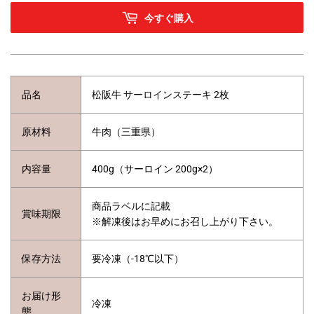
今すぐ購入
品名
松阪牛 サーロインステーキ 2枚
原材料
牛肉（三重県）
内容量
400
g
（サーロイン 200
g
×2
）
商品ラベルに記載
賞味期限
※解凍後はお早めにお召し上がり下さい。
保存方法
要冷凍（-18℃以下）
お届け形
冷凍
態