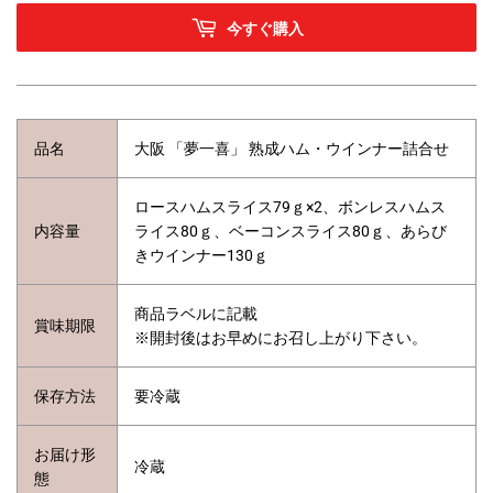
今すぐ購入
品名
大阪 「夢一喜」 熟成ハム・ウインナー詰合せ
ロースハムスライス79ｇ×2、ボンレスハムス
内容量
ライス80ｇ、ベーコンスライス80ｇ、あらび
きウインナー130ｇ
商品ラベルに記載
賞味期限
※開封後はお早めにお召し上がり下さい。
保存方法
要冷蔵
お届け形
冷蔵
態