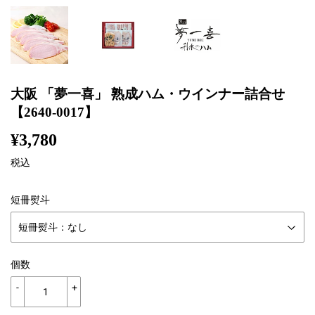
大阪 「夢一喜」 熟成ハム・ウインナー詰合せ
【2640-0017】
¥3,780
¥3,780
税込
短冊熨斗
個数
-
+