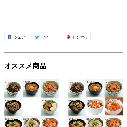
シェア
Facebook
ツイート
Twitter
ピンする
Pinterest
で
に
で
シ
投
ピ
ェ
稿
ン
オススメ商品
ア
す
す
す
る
る
る