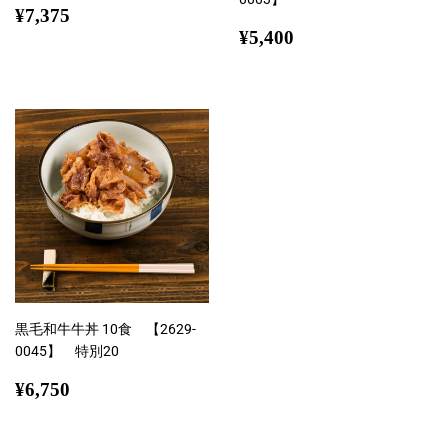
通
¥7,375
¥7,375
常
通
¥5,400
¥5,400
価
常
格
価
格
黒毛和牛牛丼 10食 【2629-
0045】 特別20
通
¥6,750
¥6,750
常
価