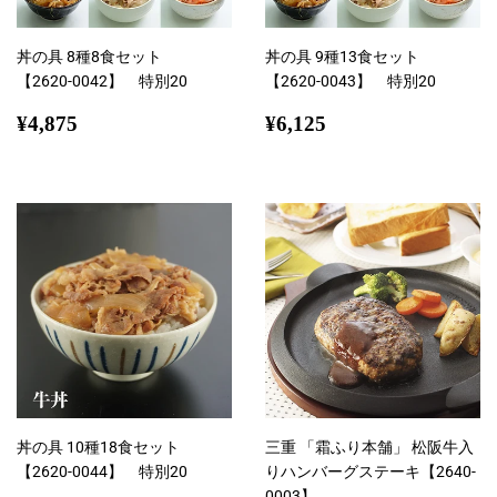
丼の具 8種8食セット
丼の具 9種13食セット
【2620-0042】 特別20
【2620-0043】 特別20
通
¥4,875
通
¥6,125
¥4,875
¥6,125
常
常
価
価
格
格
丼の具 10種18食セット
三重 「霜ふり本舗」 松阪牛入
【2620-0044】 特別20
りハンバーグステーキ【2640-
0003】