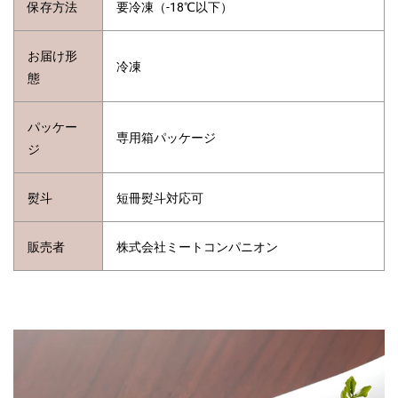
保存方法
要冷凍（-18℃以下）
お届け形
冷凍
態
パッケー
専用箱パッケージ
ジ
熨斗
短冊熨斗対応可
販売者
株式会社ミートコンパニオン