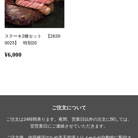
ステーキ2種セット 【2620-
0023】 特別20
通
¥6,000
¥6,000
常
価
格
ご注文について
ご注文は24時間承ります。夜間、営業日以外の注文に関しては、
翌営業日にご連絡させていただきます。
ご注文後、内容確認のため楽天市場よりメールが自動的に配信さ