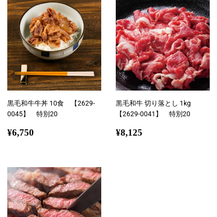
黒毛和牛牛丼 10食 【2629-
黒毛和牛 切り落とし 1kg
0045】 特別20
【2629-0041】 特別20
通
¥6,750
通
¥8,125
¥6,750
¥8,125
常
常
価
価
格
格