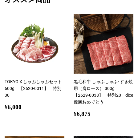
ア
す
す
す
る
る
る
TOKYO X しゃぶしゃぶセット
黒毛和牛 しゃぶしゃぶ･すき焼
600g 【2620-0011】 特別
用（肩ロース） 300g
30
【2629-0038】 特別20 dice
優勝おめでとう
通
¥6,000
¥6,000
常
通
¥6,875
¥6,875
価
常
格
価
格