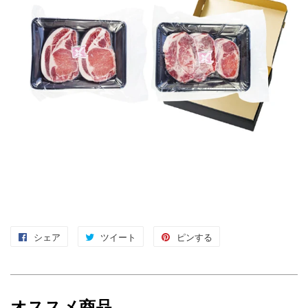
シェア
Facebook
ツイート
Twitter
ピンする
Pinterest
で
に
で
シ
投
ピ
ェ
稿
ン
オススメ商品