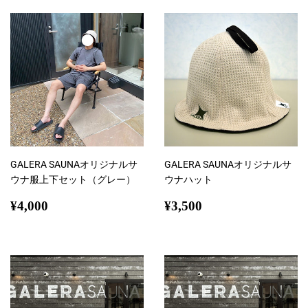
す
る
る
る
GALERA SAUNAオリジナルサ
GALERA SAUNAオリジナルサ
ウナ服上下セット（グレー）
ウナハット
通
¥4,000
通
¥3,500
¥4,000
¥3,500
常
常
価
価
格
格