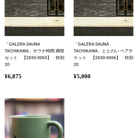
「GALERA SAUNA
「GALERA SAUNA
TACHIKAWA」サウナ時間 満喫
TACHIKAWA」ととのい ペアチ
セット 【2650-0065】 特別
ケット 【2650-0066】 特別
20
20
通
¥6,875
通
¥5,000
¥6,875
¥5,000
常
常
価
価
格
格