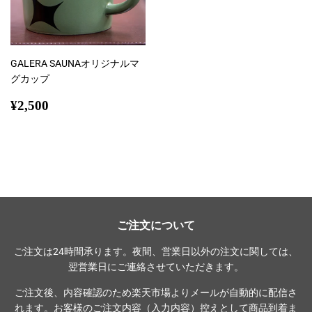
GALERA SAUNAオリジナルマ
グカップ
通
¥2,500
¥2,500
常
価
格
ご注文について
ご注文は24時間承ります。夜間、営業日以外の注文に関しては、
翌営業日にご連絡させていただきます。
ご注文後、内容確認のため楽天市場よりメールが自動的に配信さ
れます。お客様のご注文内容（入力内容）控えとして商品到着ま