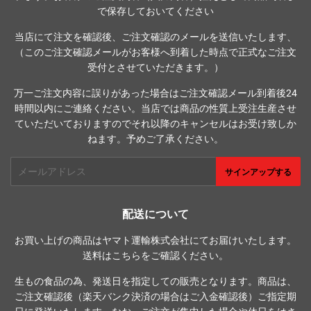
で保存しておいてください
当店にて注文を確認後、ご注文確認のメールを送信いたします、
（このご注文確認メールがお客様へ到着した時点で正式なご注文
受付とさせていただきます。）
万一ご注文内容に誤りがあった場合はご注文確認メール到着後24
時間以内にご連絡ください。当店では商品の性質上受注生産させ
ていただいておりますのでそれ以降のキャンセルはお受け致しか
ねます。予めご了承ください。
メ
サインアップする
ー
ル
ア
配送について
ド
お買い上げの商品はヤマト運輸株式会社にてお届けいたします。
レ
送料は
こちら
をご確認ください。
ス
生もの食品の為、発送日を指定しての販売となります。商品は、
ご注文確認後（楽天バンク決済の場合はご入金確認後）ご指定期