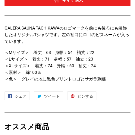
GALERA SAUNA TACHIKAWAのロゴマークを前にも後ろにも装飾
したオリジナルTシャツです。左の袖口にロゴのピスネームが入っ
ています。
＜Mサイズ＞ 着丈：68 身幅：54 袖丈：22
＜Lサイズ＞ 着丈：71 身幅：57 袖丈：23
＜XLサイズ＞ 着丈：74 身幅：60 袖丈：24
＜素材＞ 綿100％
＜色＞ グレイの地に黒色プリントロゴとサガラ刺繍
シェア
Facebook
ツイート
Twitter
ピンする
Pinterest
で
に
で
シ
投
ピ
ェ
稿
ン
オススメ商品
ア
す
す