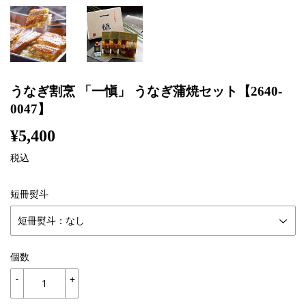
うなぎ割烹 「一愼」 うなぎ蒲焼セット【2640-
0047】
¥5,400
¥5,400
税込
短冊熨斗
個数
-
+