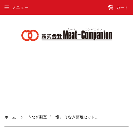
メニュー
カート
›
ホーム
うなぎ割烹 「一愼」 うなぎ蒲焼セット【2640-0047】