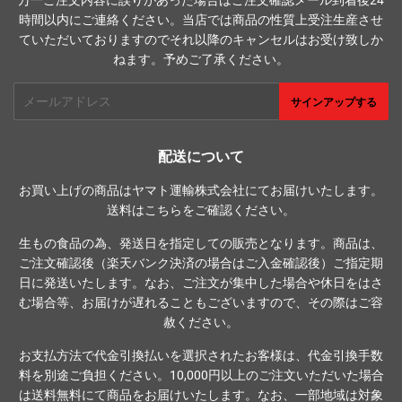
万一ご注文内容に誤りがあった場合はご注文確認メール到着後24
時間以内にご連絡ください。当店では商品の性質上受注生産させ
ていただいておりますのでそれ以降のキャンセルはお受け致しか
ねます。予めご了承ください。
メ
サインアップする
ー
ル
ア
配送について
ド
お買い上げの商品はヤマト運輸株式会社にてお届けいたします。
レ
送料は
こちら
をご確認ください。
ス
生もの食品の為、発送日を指定しての販売となります。商品は、
ご注文確認後（楽天バンク決済の場合はご入金確認後）ご指定期
日に発送いたします。なお、ご注文が集中した場合や休日をはさ
む場合等、お届けが遅れることもございますので、その際はご容
赦ください。
お支払方法で代金引換払いを選択されたお客様は、代金引換手数
料を別途ご負担ください。10,000円以上のご注文いただいた場合
は送料無料にて商品をお届けいたします。なお、一部地域は対象