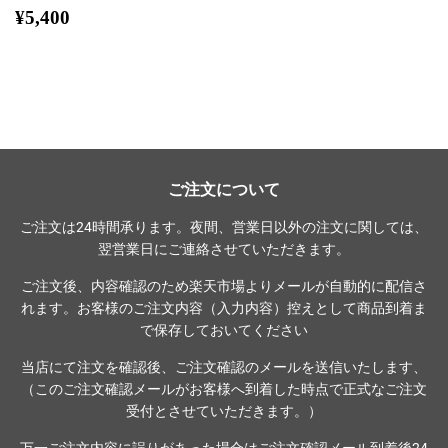
通
¥5,400
¥5,400
常
価
格
ご注文について
ご注文は24時間承ります。夜間、営業日以外の注文に関しては、
翌営業日にご連絡させていただきます。
ご注文後、内容確認のため楽天市場よりメールが自動的に配信さ
れます。お客様のご注文内容（入力内容）控えとして商品到着ま
で保存しておいてください
当店にて注文を確認後、ご注文確認のメールを送信いたします、
（このご注文確認メールがお客様へ到着した時点で正式なご注文
受付とさせていただきます。）