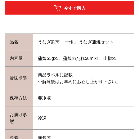
今すぐ購入
品名
うなぎ割烹 「一愼」 うなぎ蒲焼セット
内容量
蒲焼55g×3、蒲焼のたれ50ml×1、山椒×3
商品ラベルに記載
賞味期限
※解凍後はお早めにお召し上がり下さい。
保存方法
要冷凍
お届け形
冷凍
態
包装
無包装