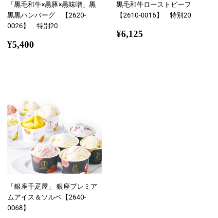
「黒毛和牛×黒豚×黒味噌」黒
黒毛和牛ローストビーフ
黒黒ハンバーグ 【2620-
【2610-0016】 特別20
0026】 特別20
通
¥6,125
¥6,125
通
¥5,400
常
¥5,400
常
価
価
格
格
「銀座千疋屋」 銀座プレミア
ムアイス＆ソルベ【2640-
0068】