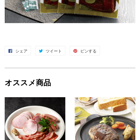
シェア
Facebook
ツイート
Twitter
ピンする
Pinterest
で
に
で
シ
投
ピ
ェ
稿
ン
オススメ商品
ア
す
す
す
る
る
る