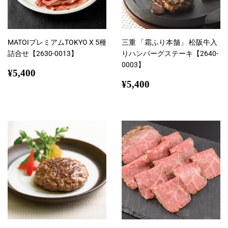
MATOIプレミアムTOKYO X 5種
三重 「霜ふり本舗」 松阪牛入
詰合せ【2630-0013】
りハンバーグステーキ【2640-
0003】
通
¥5,400
¥5,400
常
通
¥5,400
¥5,400
価
常
格
価
格