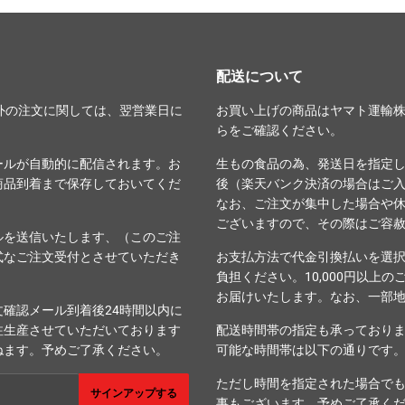
配送について
外の注文に関しては、翌営業日に
お買い上げの商品はヤマト運輸
ら
をご確認ください。
ールが自動的に配信されます。お
生もの食品の為、発送日を指定
商品到着まで保存しておいてくだ
後（楽天バンク決済の場合はご
なお、ご注文が集中した場合や
ございますので、その際はご容
ルを送信いたします、（このご注
式なご注文受付とさせていただき
お支払方法で代金引換払いを選
負担ください。10,000円以上
お届けいたします。なお、一部
確認メール到着後24時間以内に
注生産させていただいております
配送時間帯の指定も承っており
ねます。予めご了承ください。
可能な時間帯は以下の通りです
ただし時間を指定された場合で
サインアップする
事もございます。予めご了承く