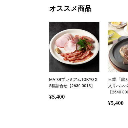
オススメ商品
MATOIプレミアムTOKYO X
三重 「霜
5種詰合せ【2630-0013】
入りハンバ
【2640-00
通
¥5,400
¥5,400
常
通
¥
¥5,400
価
常
格
価
格