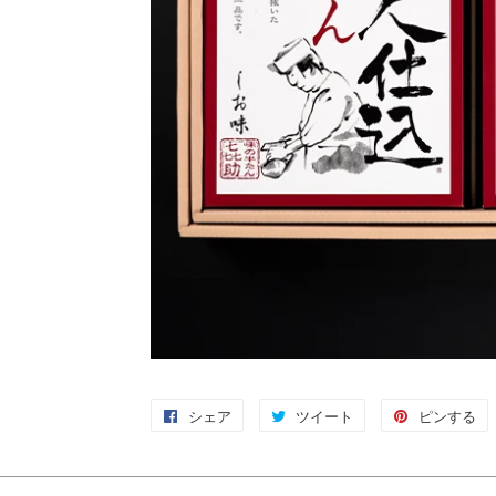
シェア
Facebook
ツイート
Twitter
ピンする
P
で
に
シ
投