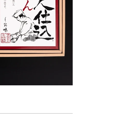
interest
で
ピ