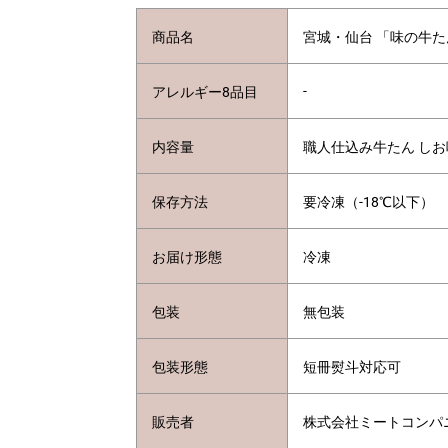
宮城・仙台 「味の牛
商品名
-
アレルギー8品目
職人仕込み牛たん しお味 
内容量
保存方法
要冷凍（-18℃以下）
冷凍
お届け形態
無包装
包装
短冊熨斗対応可
包装形態
株式会社ミートコンパ
販売者