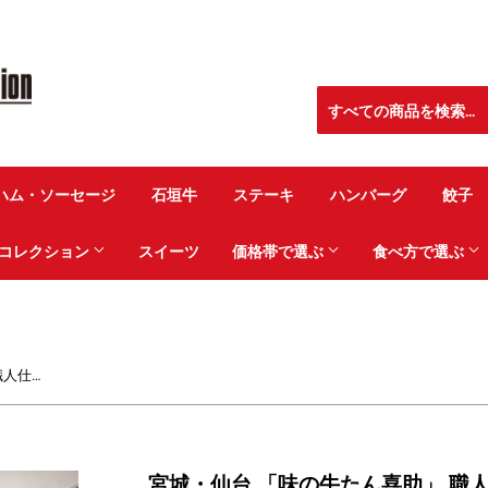
ハム・ソーセージ
石垣牛
ステーキ
ハンバーグ
餃子
コレクション
スイーツ
価格帯で選ぶ
食べ方で選ぶ
宮城・仙台 「味の牛たん喜助」 職人仕込牛たん詰合せ【2640-0027】
宮城・仙台 「味の牛たん喜助」 職人