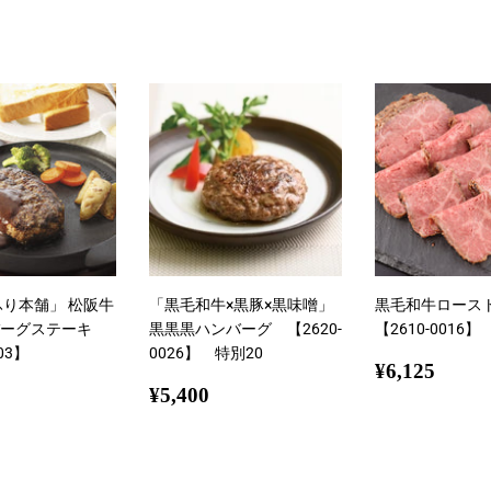
ェ
稿
ア
す
す
る
る
ふり本舗」 松阪牛
「黒毛和牛×黒豚×黒味噌」
黒毛和牛ロー
ーグステーキ
黒黒黒ハンバーグ 【2620-
【2610-0016】
03】
0026】 特別20
通
¥6,1
¥6,125
5,400
通
¥5,400
常
¥5,400
常
価
価
格
格