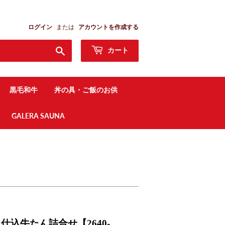
ログイン
または
アカウントを作成する
検
カート
索
す
る
黒毛和牛
丼の具・ご飯のお供
GALERA SAUNA
仕込牛たん詰合せ【2640-