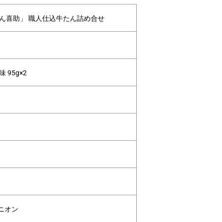
たん喜助」 職人仕込牛たん詰め合せ
95g×2
ニオン