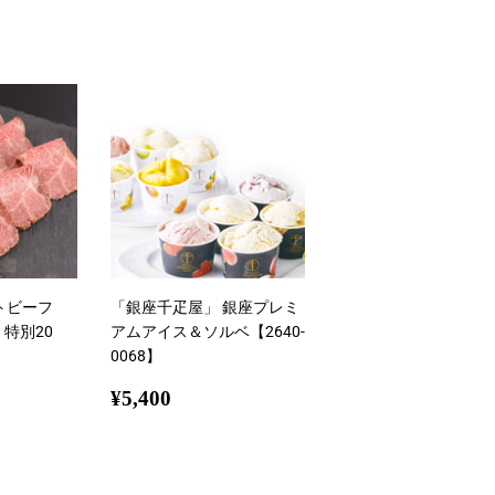
ン
す
る
ストビーフ
「銀座千疋屋」 銀座プレミ
 特別20
アムアイス＆ソルベ【2640-
0068】
25
通
¥5,400
¥5,400
常
価
格