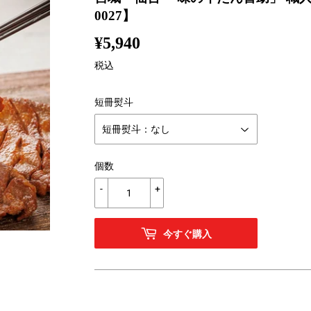
0027】
¥5,940
¥5,940
税込
短冊熨斗
個数
-
+
今すぐ購入