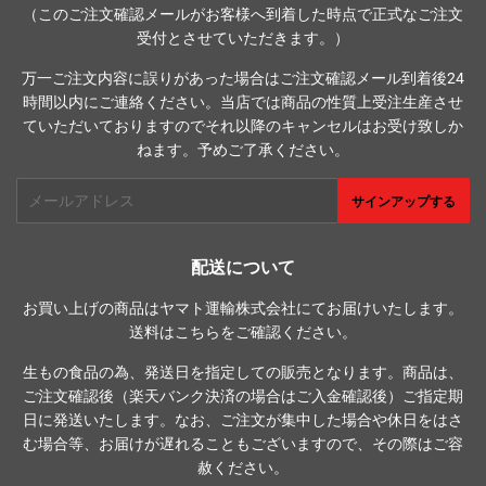
（このご注文確認メールがお客様へ到着した時点で正式なご注文
受付とさせていただきます。）
万一ご注文内容に誤りがあった場合はご注文確認メール到着後24
時間以内にご連絡ください。当店では商品の性質上受注生産させ
ていただいておりますのでそれ以降のキャンセルはお受け致しか
ねます。予めご了承ください。
メ
サインアップする
ー
ル
ア
配送について
ド
お買い上げの商品はヤマト運輸株式会社にてお届けいたします。
レ
送料は
こちら
をご確認ください。
ス
生もの食品の為、発送日を指定しての販売となります。商品は、
ご注文確認後（楽天バンク決済の場合はご入金確認後）ご指定期
日に発送いたします。なお、ご注文が集中した場合や休日をはさ
む場合等、お届けが遅れることもございますので、その際はご容
赦ください。