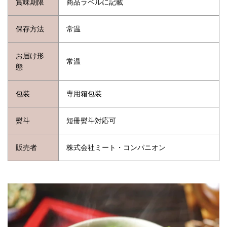
賞味期限
商品ラベルに記載
保存方法
常温
お届け形
常温
態
包装
専用箱包装
熨斗
短冊熨斗対応可
販売者
株式会社ミート・コンパニオン