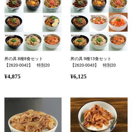
る
丼の具 8種8食セット
丼の具 9種13食セット
【2620-0042】 特別20
【2620-0043】 特別20
通
¥4,875
通
¥6,125
¥4,875
¥6,125
常
常
価
価
格
格