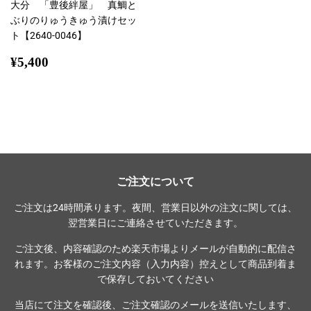
大分 「豊後絆屋」 真鯛と
ぶりのりゅうきゅう漬けセッ
ト【2640-0046】
通
¥5,400
¥5,400
常
価
格
ご注文について
ご注文は24時間承ります。夜間、営業日以外の注文に関しては、
翌営業日にご連絡させていただきます。
ご注文後、内容確認のため楽天市場よりメールが自動的に配信さ
れます。お客様のご注文内容（入力内容）控えとして商品到着ま
で保存しておいてください
当店にて注文を確認後、ご注文確認のメールを送信いたします、