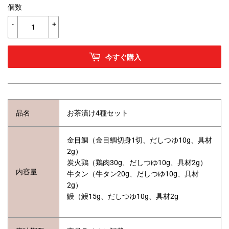
個数
-
+
今すぐ購入
品名
お茶漬け4種セット
金目鯛（金目鯛切身1切、だしつゆ10g、具材
2g）
炭火鶏（鶏肉30g、だしつゆ10g、具材2g）
内容量
牛タン（牛タン20g、だしつゆ10g、具材
2g）
鰻（鰻15g、だしつゆ10g、具材2g