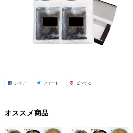
シェア
Facebook
ツイート
Twitter
ピンする
Pinterest
で
に
で
シ
投
ピ
ェ
稿
ン
オススメ商品
ア
す
す
す
る
る