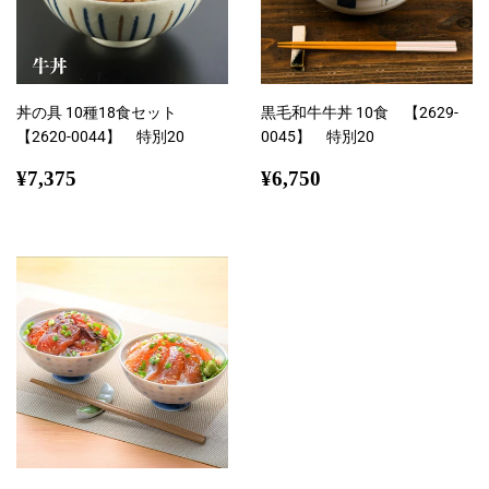
丼の具 10種18食セット
黒毛和牛牛丼 10食 【2629-
【2620-0044】 特別20
0045】 特別20
通
¥7,375
通
¥6,750
¥7,375
¥6,750
常
常
価
価
格
格