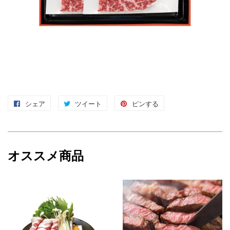
シェア
Facebook
ツイート
Twitter
ピンする
Pinterest
で
に
で
シ
投
ピ
ェ
稿
ン
オススメ商品
ア
す
す
す
る
る
る