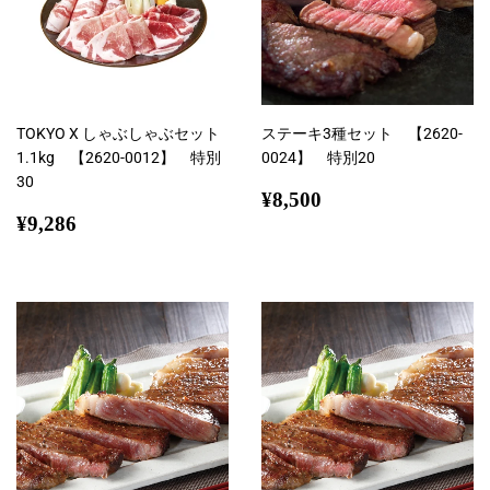
TOKYO X しゃぶしゃぶセット
ステーキ3種セット 【2620-
1.1kg 【2620-0012】 特別
0024】 特別20
30
通
¥8,500
¥8,500
通
¥9,286
常
¥9,286
常
価
価
格
格