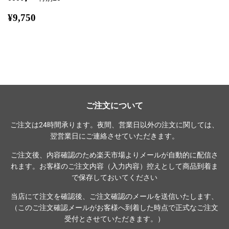
通
¥9,750
¥9,750
常
価
格
ご注文について
ご注文は24時間承ります。夜間、営業日以外の注文に関しては、
翌営業日にご連絡させていただきます。
ご注文後、内容確認のため楽天市場よりメールが自動的に配信さ
れます。お客様のご注文内容（入力内容）控えとして商品到着ま
で保存しておいてください
当店にて注文を確認後、ご注文確認のメールを送信いたします、
（このご注文確認メールがお客様へ到着した時点で正式なご注文
受付とさせていただきます。）