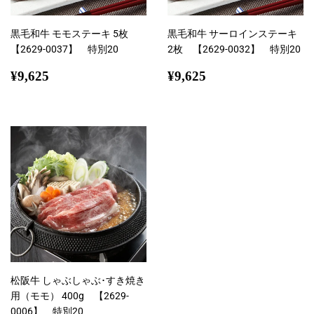
黒毛和牛 モモステーキ 5枚
黒毛和牛 サーロインステーキ
【2629-0037】 特別20
2枚 【2629-0032】 特別20
通
¥9,625
通
¥9,625
¥9,625
¥9,625
常
常
価
価
格
格
松阪牛 しゃぶしゃぶ･すき焼き
用（モモ） 400g 【2629-
0006】 特別20