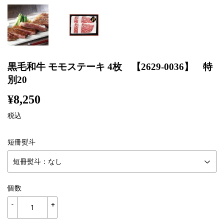
黒毛和牛 モモステーキ 4枚 【2629-0036】 特
別20
¥8,250
¥8,250
税込
短冊熨斗
個数
-
+