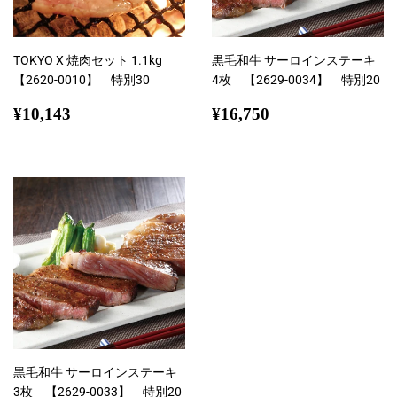
TOKYO X 焼肉セット 1.1kg
黒毛和牛 サーロインステーキ
【2620-0010】 特別30
4枚 【2629-0034】 特別20
通
¥10,143
通
¥16,750
¥10,143
¥16,750
常
常
価
価
格
格
黒毛和牛 サーロインステーキ
3枚 【2629-0033】 特別20