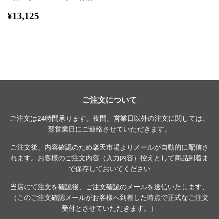
通
¥13,125
¥13,125
常
価
格
ご注文について
ご注文は24時間承ります。夜間、営業日以外の注文に関しては、
翌営業日にご連絡させていただきます。
ご注文後、内容確認のため楽天市場よりメールが自動的に配信さ
れます。お客様のご注文内容（入力内容）控えとして商品到着ま
で保存しておいてください
当店にて注文を確認後、ご注文確認のメールを送信いたします、
（このご注文確認メールがお客様へ到着した時点で正式なご注文
受付とさせていただきます。）