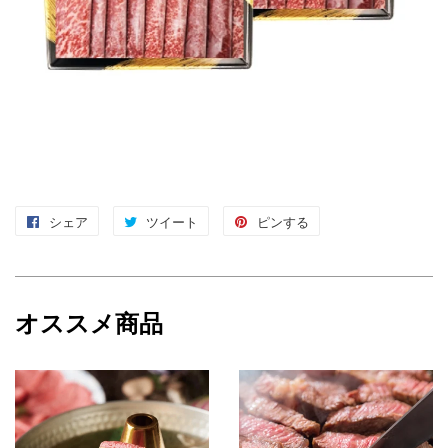
シェア
Facebook
ツイート
Twitter
ピンする
Pinterest
で
に
で
シ
投
ピ
ェ
稿
ン
オススメ商品
ア
す
す
す
る
る
る