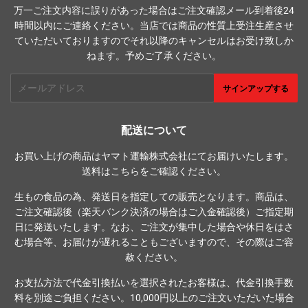
万一ご注文内容に誤りがあった場合はご注文確認メール到着後24
時間以内にご連絡ください。当店では商品の性質上受注生産させ
ていただいておりますのでそれ以降のキャンセルはお受け致しか
ねます。予めご了承ください。
メ
サインアップする
ー
ル
ア
配送について
ド
お買い上げの商品はヤマト運輸株式会社にてお届けいたします。
レ
送料は
こちら
をご確認ください。
ス
生もの食品の為、発送日を指定しての販売となります。商品は、
ご注文確認後（楽天バンク決済の場合はご入金確認後）ご指定期
日に発送いたします。なお、ご注文が集中した場合や休日をはさ
む場合等、お届けが遅れることもございますので、その際はご容
赦ください。
お支払方法で代金引換払いを選択されたお客様は、代金引換手数
料を別途ご負担ください。10,000円以上のご注文いただいた場合