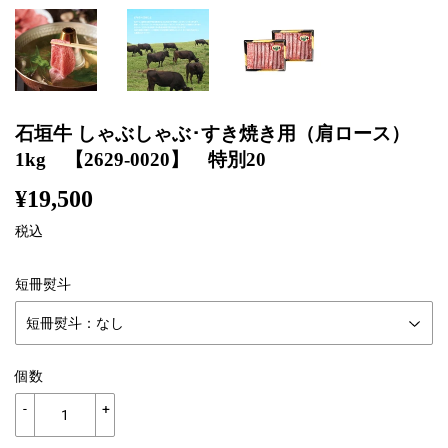
石垣牛 しゃぶしゃぶ･すき焼き用（肩ロース）
1kg 【2629-0020】 特別20
¥19,500
¥19,500
税込
短冊熨斗
個数
-
+