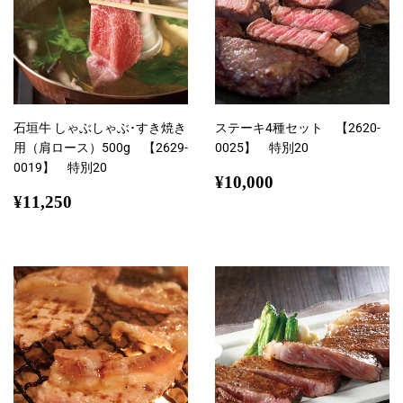
石垣牛 しゃぶしゃぶ･すき焼き
ステーキ4種セット 【2620-
用（肩ロース）500g 【2629-
0025】 特別20
0019】 特別20
通
¥10,000
¥10,000
通
¥11,250
常
¥11,250
常
価
価
格
格