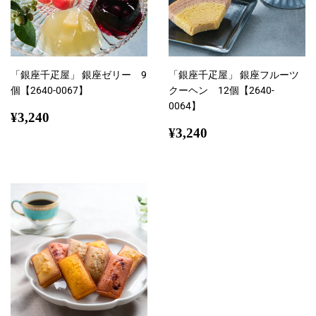
「銀座千疋屋」 銀座ゼリー 9
「銀座千疋屋」 銀座フルーツ
個【2640-0067】
クーヘン 12個【2640-
0064】
通
¥3,240
¥3,240
常
通
¥3,240
¥3,240
価
常
格
価
格