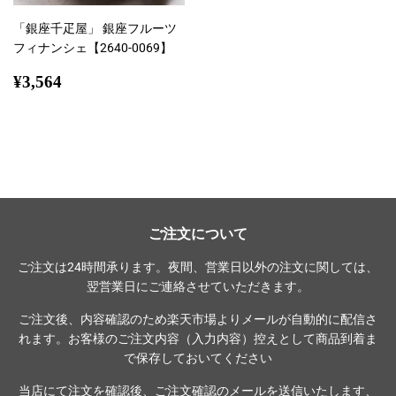
「銀座千疋屋」 銀座フルーツ
フィナンシェ【2640-0069】
通
¥3,564
¥3,564
常
価
格
ご注文について
ご注文は24時間承ります。夜間、営業日以外の注文に関しては、
翌営業日にご連絡させていただきます。
ご注文後、内容確認のため楽天市場よりメールが自動的に配信さ
れます。お客様のご注文内容（入力内容）控えとして商品到着ま
で保存しておいてください
当店にて注文を確認後、ご注文確認のメールを送信いたします、