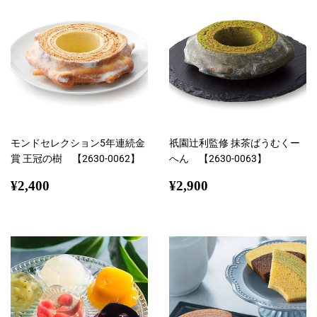
る
モンドセレクション5年連続金
祇園辻利監修 抹茶ばうむくー
賞 王冠の樹 【2630-0062】
へん 【2630-0063】
通
¥2,400
通
¥2,900
¥2,400
¥2,900
常
常
価
価
格
格