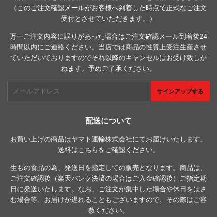
（このご注文確認メールがお客様へ到着した時点で正式なご注文
受付とさせていただきます。）
万一ご注文内容に誤りがあった場合はご注文確認メール到着後24
時間以内にご連絡ください。当店では商品の性質上受注生産させ
ていただいておりますのでそれ以降のキャンセルはお受け致しか
ねます。予めご了承ください。
メ
サインアップする
ー
ル
ア
配送について
ド
お買い上げの商品はヤマト運輸株式会社にてお届けいたします。
レ
送料は
こちら
をご確認ください。
ス
生もの食品の為、発送日を指定しての販売となります。商品は、
ご注文確認後（楽天バンク決済の場合はご入金確認後）ご指定期
日に発送いたします。なお、ご注文が集中した場合や休日をはさ
む場合等、お届けが遅れることもございますので、その際はご容
赦ください。