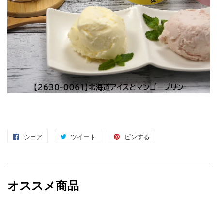
シェア
Facebook
ツイート
Twitter
ピンする
Pinterest
で
に
で
シ
投
ピ
ェ
稿
ン
オススメ商品
ア
す
す
す
る
る