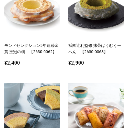
モンドセレクション5年連続金
祇園辻利監修 抹茶ばうむくー
賞 王冠の樹 【2630-0062】
へん 【2630-0063】
通
¥2,400
通
¥2,900
¥2,400
¥2,900
常
常
価
価
格
格