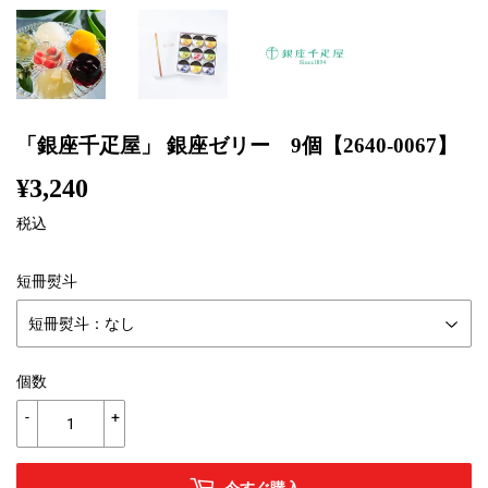
「銀座千疋屋」 銀座ゼリー 9個【2640-0067】
¥3,240
¥3,240
税込
短冊熨斗
個数
-
+
今すぐ購入