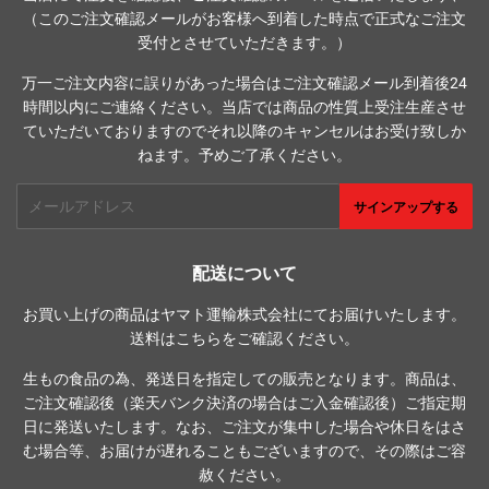
（このご注文確認メールがお客様へ到着した時点で正式なご注文
受付とさせていただきます。）
万一ご注文内容に誤りがあった場合はご注文確認メール到着後24
時間以内にご連絡ください。当店では商品の性質上受注生産させ
ていただいておりますのでそれ以降のキャンセルはお受け致しか
ねます。予めご了承ください。
メ
サインアップする
ー
ル
ア
配送について
ド
お買い上げの商品はヤマト運輸株式会社にてお届けいたします。
レ
送料は
こちら
をご確認ください。
ス
生もの食品の為、発送日を指定しての販売となります。商品は、
ご注文確認後（楽天バンク決済の場合はご入金確認後）ご指定期
日に発送いたします。なお、ご注文が集中した場合や休日をはさ
む場合等、お届けが遅れることもございますので、その際はご容
赦ください。