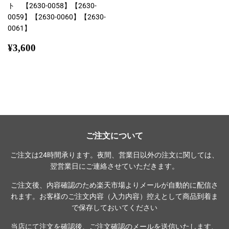
ト 【2630-0058】【2630-
0059】【2630-0060】【2630-
0061】
通
¥3,600
¥3,600
常
価
格
ご注文について
ご注文は24時間承ります。夜間、営業日以外の注文に関しては、
翌営業日にご連絡させていただきます。
ご注文後、内容確認のため楽天市場よりメールが自動的に配信さ
れます。お客様のご注文内容（入力内容）控えとして商品到着ま
で保存しておいてください
当店にて注文を確認後、ご注文確認のメールを送信いたします、