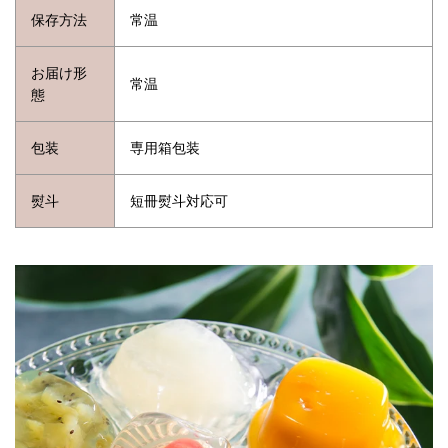
保存方法
常温
お届け形
常温
態
包装
専用箱包装
熨斗
短冊熨斗対応可