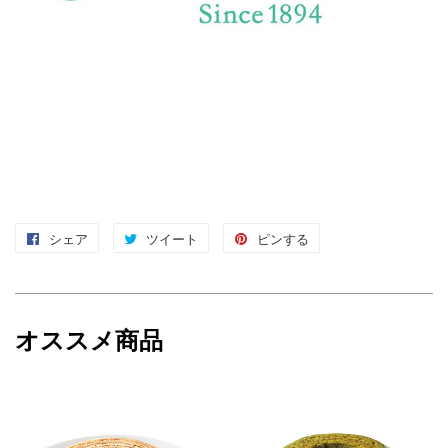
シェア
Facebook
ツイート
Twitter
ピンする
Pinterest
で
に
で
シ
投
ピ
ェ
稿
ン
オススメ商品
ア
す
す
す
る
る
る