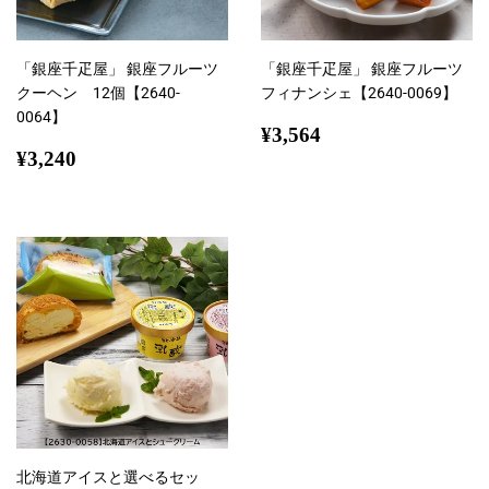
「銀座千疋屋」 銀座フルーツ
「銀座千疋屋」 銀座フルーツ
クーヘン 12個【2640-
フィナンシェ【2640-0069】
0064】
通
¥3,564
¥3,564
通
¥3,240
常
¥3,240
常
価
価
格
格
北海道アイスと選べるセッ