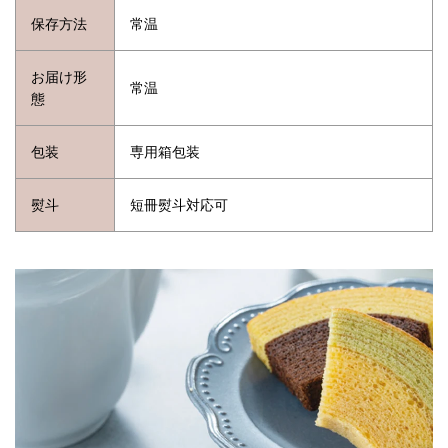
保存方法
常温
お届け形
常温
態
包装
専用箱包装
熨斗
短冊熨斗対応可