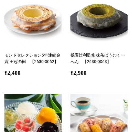
モンドセレクション5年連続金
祇園辻利監修 抹茶ばうむくー
賞 王冠の樹 【2630-0062】
へん 【2630-0063】
通
¥2,400
通
¥2,900
¥2,400
¥2,900
常
常
価
価
格
格