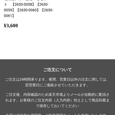
ト 【2630-0058】【2630-
0059】【2630-0060】【2630-
0061】
通
¥3,600
¥3,600
常
価
格
ご注文について
ご注文は24時間承ります。夜間、営業日以外の注文に関しては、
翌営業日にご連絡させていただきます。
ご注文後、内容確認のため楽天市場よりメールが自動的に配信さ
れます。お客様のご注文内容（入力内容）控えとして商品到着ま
で保存しておいてください