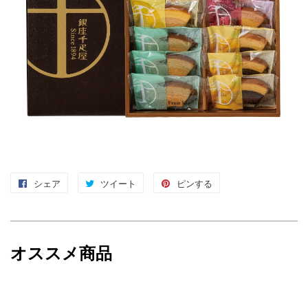
シェア
Facebook
ツイート
Twitter
ピンする
Pinterest
で
に
で
シ
投
ピ
ェ
稿
ン
オススメ商品
ア
す
す
す
る
る
る