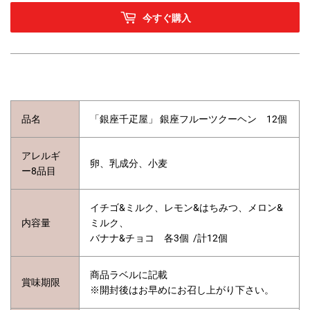
今すぐ購入
品名
「銀座千疋屋」 銀座フルーツクーヘン 12個
アレルギ
卵、乳成分、小麦
ー8品目
イチゴ&ミルク、レモン&はちみつ、メロン&
内容量
ミルク、
バナナ&チョコ 各3個 /計12個
商品ラベルに記載
賞味期限
※開封後はお早めにお召し上がり下さい。