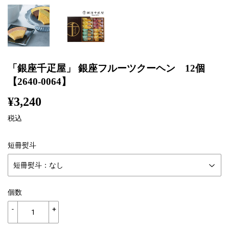
「銀座千疋屋」 銀座フルーツクーヘン 12個
【2640-0064】
¥3,240
¥3,240
税込
短冊熨斗
個数
-
+