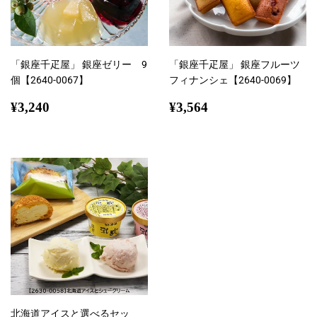
「銀座千疋屋」 銀座ゼリー 9
「銀座千疋屋」 銀座フルーツ
個【2640-0067】
フィナンシェ【2640-0069】
通
¥3,240
通
¥3,564
¥3,240
¥3,564
常
常
価
価
格
格
北海道アイスと選べるセッ