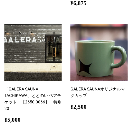
価
通
¥6,875
¥6,875
格
常
価
格
「GALERA SAUNA
GALERA SAUNAオリジナルマ
TACHIKAWA」ととのい ペアチ
グカップ
ケット 【2650-0066】 特別
通
¥2,500
¥2,500
20
常
通
¥5,000
価
¥5,000
常
格