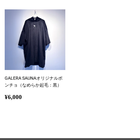
価
格
GALERA SAUNAオリジナルポ
ンチョ（なめらか起毛：黒）
通
¥6,000
¥6,000
常
価
格