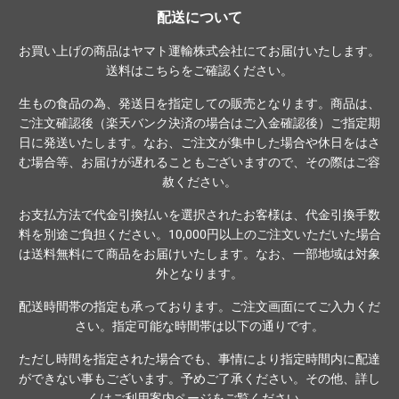
ア
配送について
ド
お買い上げの商品はヤマト運輸株式会社にてお届けいたします。
レ
送料は
こちら
をご確認ください。
ス
生もの食品の為、発送日を指定しての販売となります。商品は、
ご注文確認後（楽天バンク決済の場合はご入金確認後）ご指定期
日に発送いたします。なお、ご注文が集中した場合や休日をはさ
む場合等、お届けが遅れることもございますので、その際はご容
赦ください。
お支払方法で代金引換払いを選択されたお客様は、代金引換手数
料を別途ご負担ください。10,000円以上のご注文いただいた場合
は送料無料にて商品をお届けいたします。なお、一部地域は対象
外となります。
配送時間帯の指定も承っております。ご注文画面にてご入力くだ
さい。指定可能な時間帯は以下の通りです。
ただし時間を指定された場合でも、事情により指定時間内に配達
ができない事もございます。予めご了承ください。その他、詳し
くは
ご利用案内ページ
をご覧ください。