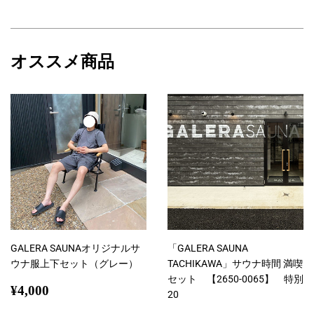
で
に
で
シ
投
ピ
ェ
稿
ン
オススメ商品
ア
す
す
す
る
る
る
GALERA SAUNAオリジナルサ
「GALERA SAUNA
ウナ服上下セット（グレー）
TACHIKAWA」サウナ時間 満喫
セット 【2650-0065】 特別
通
¥4,000
¥4,000
20
常