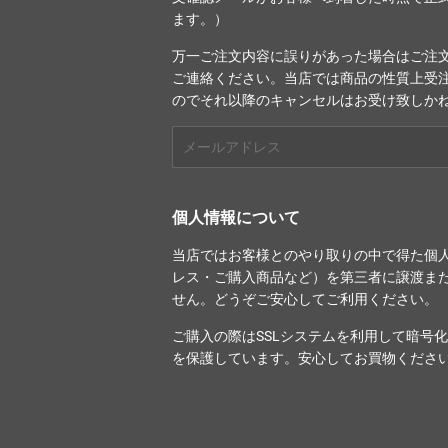
ます。）
万一ご注文内容に誤りがあった場合はご注文
ご連絡ください。当店では商品の性質上受
のでそれ以降のキャンセルはお受け致しか
メ
ー
ル
ア
個人情報について
ド
レ
当店ではお客様とのやり取りの中で得た個
ス
レス・ご購入商品など）を第三者に譲渡ま
せん。どうぞご安心してご利用ください。
ご購入の際は
SSLシステム
を利用して暗号化
を保護しています。安心してお買物くださ