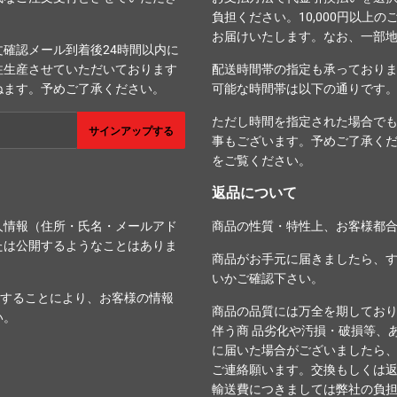
負担ください。10,000円以上
お届けいたします。なお、一部
確認メール到着後24時間以内に
注生産させていただいております
配送時間帯の指定も承っており
ねます。予めご了承ください。
可能な時間帯は以下の通りです
ただし時間を指定された場合で
サインアップする
事もございます。予めご了承く
をご覧ください。
返品について
人情報（住所・氏名・メールアド
商品の性質・特性上、お客様都
たは公開するようなことはありま
商品がお手元に届きましたら、
いかご確認下さい。
することにより、お客様の情報
商品の品質には万全を期してお
い。
伴う商 品劣化や汚損・破損等、
に届いた場合がございましたら、
ご連絡願います。交換もしくは
輸送費につきましては弊社の負