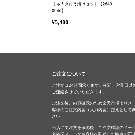
りゅうきゅう漬けセット【2640-
0046】
通
¥5,400
¥5,400
常
価
格
ご注文について
ご注文は24時間承ります。夜間、営業日以
ご連絡させていただきます。
ご注文後、内容確認のため楽天市場よりメ
客様のご注文内容（入力内容）控えとして
さい
当店にて注文を確認後、ご注文確認のメー
文確認メールがお客様へ到着した時点で正