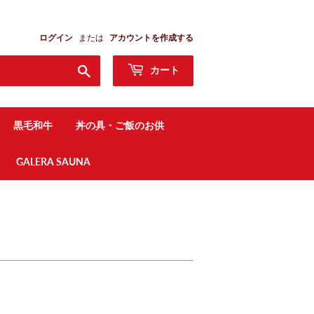
ログイン
または
アカウントを作成する
検
カート
索
す
る
黒毛和牛
丼の具・ご飯のお供
GALERA SAUNA