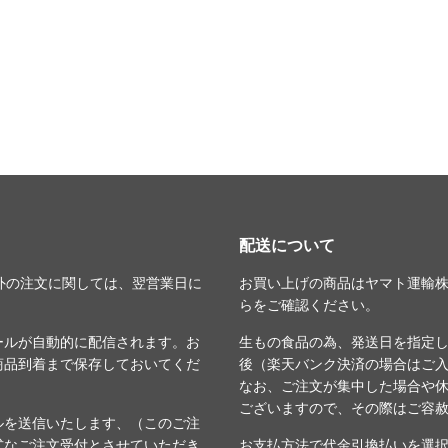
配送について
外の注文に関しては、翌営業日に
お買い上げの商品はヤマト運輸
ら
をご確認ください。
ールが自動的に配信されます。お
生もの食品の為、発送日を指定
商品到着まで保存しておいてくだ
後（楽天バンク決済の場合はご
なお、ご注文が集中した場合や
ございますので、その際はご容
ルを送信いたします、（このご注
式なご注文受付とさせていただき
お支払方法で代金引換払いを選