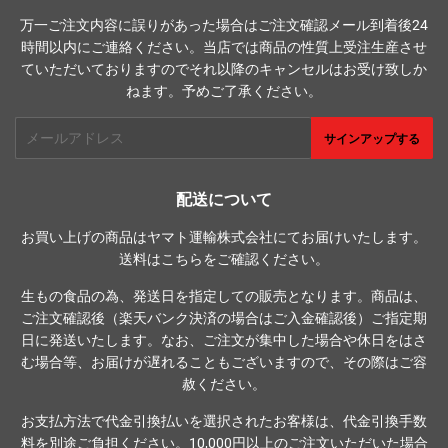
万一ご注文内容に誤りがあった場合はご注文確認メール到着後24
時間以内にご連絡ください。当店では商品の性質上受注生産させ
ていただいておりますのでそれ以降のキャンセルはお受け致しか
ねます。予めご了承ください。
メ
サインアップする
ー
ル
ア
配送について
ド
お買い上げの商品はヤマト運輸株式会社にてお届けいたします。
レ
送料は
こちら
をご確認ください。
ス
生もの食品の為、発送日を指定しての販売となります。商品は、
ご注文確認後（楽天バンク決済の場合はご入金確認後）ご指定期
日に発送いたします。なお、ご注文が集中した場合や休日をはさ
む場合等、お届けが遅れることもございますので、その際はご容
赦ください。
お支払方法で代金引換払いを選択されたお客様は、代金引換手数
料を別途ご負担ください。10,000円以上のご注文いただいた場合