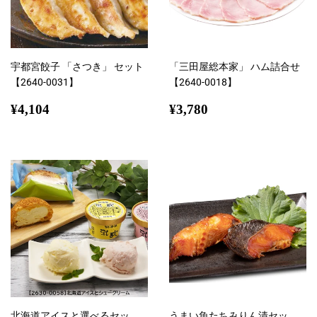
宇都宮餃子 「さつき」 セット
「三田屋総本家」 ハム詰合せ
【2640-0031】
【2640-0018】
通
¥4,104
通
¥3,780
¥4,104
¥3,780
常
常
価
価
格
格
北海道アイスと選べるセッ
うまい魚たちみりん漬セッ