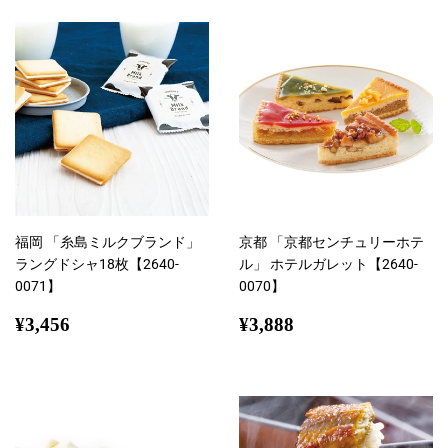
格
福岡 「糸島ミルクブランド」
京都 「京都センチュリーホテ
ラングドシャ18枚【2640-
ル」 ホテルガレット【2640-
0071】
0070】
通
¥3,456
通
¥3,888
¥3,456
¥3,888
常
常
価
価
格
格