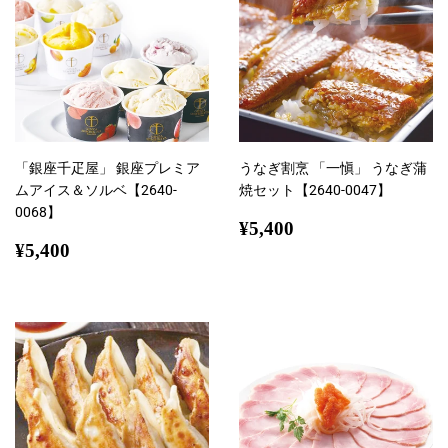
「銀座千疋屋」 銀座プレミア
うなぎ割烹 「一愼」 うなぎ蒲
ムアイス＆ソルベ【2640-
焼セット【2640-0047】
0068】
通
¥5,400
¥5,400
通
¥5,400
常
¥5,400
常
価
価
格
格