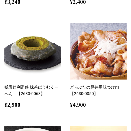
通
¥3,240
通
¥2,400
¥3,240
¥2,400
常
常
価
価
格
格
祇園辻利監修 抹茶ばうむくー
どろぶたの豚丼用味つけ肉
へん 【2630-0063】
【2630-0050】
通
¥2,900
通
¥4,900
¥2,900
¥4,900
常
常
価
価
格
格