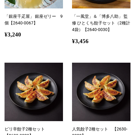
「銀座千疋屋」 銀座ゼリー 9
「一風堂」＆「博多八助」 監
個【2640-0067】
修 ひとくち餃子セット（2種計
4袋）【2640-0030】
通
¥3,240
¥3,240
常
通
¥3,456
¥3,456
価
常
格
価
格
ピリ辛餃子2種セット
人気餃子2種セット 【2630-