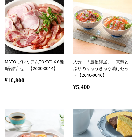
MATOIプレミアムTOKYO X 6種
大分 「豊後絆屋」 真鯛と
8品詰合せ 【2630-0014】
ぶりのりゅうきゅう漬けセッ
ト【2640-0046】
通
¥10,800
¥10,800
常
通
¥5,400
¥5,400
価
常
格
価
格