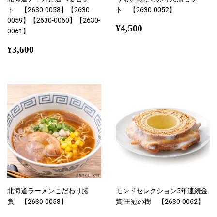
ト 【2630-0058】【2630-
ト 【2630-0052】
0059】【2630-0060】【2630-
通
¥4,500
¥4,500
0061】
常
通
¥3,600
価
¥3,600
常
格
価
格
北海道ラーメンこだわり勝
モンドセレクション5年連続金
負 【2630-0053】
賞 王冠の樹 【2630-0062】