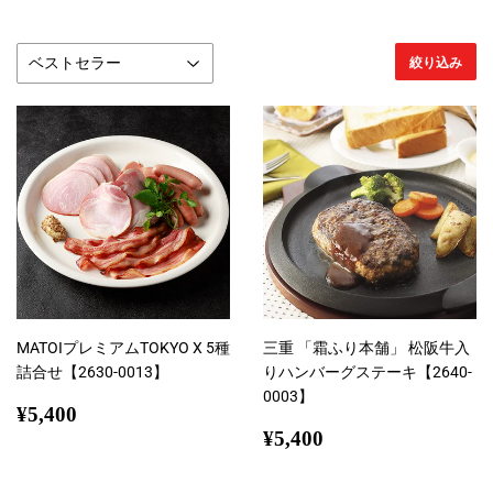
絞り込み
MATOIプレミアムTOKYO X 5種
三重 「霜ふり本舗」 松阪牛入
詰合せ【2630-0013】
りハンバーグステーキ【2640-
0003】
通
¥5,400
¥5,400
常
通
¥5,400
¥5,400
価
常
格
価