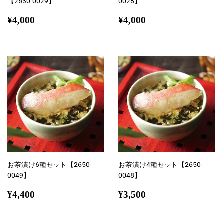
【2630-0029】
0028】
通
¥4,000
通
¥4,000
¥4,000
¥4,000
常
常
価
価
格
格
お茶漬け6種セット【2650-
お茶漬け4種セット【2650-
0049】
0048】
通
¥4,400
通
¥3,500
¥4,400
¥3,500
常
常
価
価