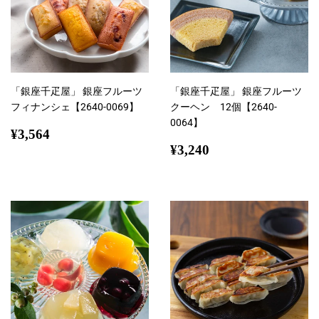
「銀座千疋屋」 銀座フルーツ
「銀座千疋屋」 銀座フルーツ
フィナンシェ【2640-0069】
クーヘン 12個【2640-
0064】
通
¥3,564
¥3,564
常
通
¥3,240
¥3,240
価
常
格
価
格