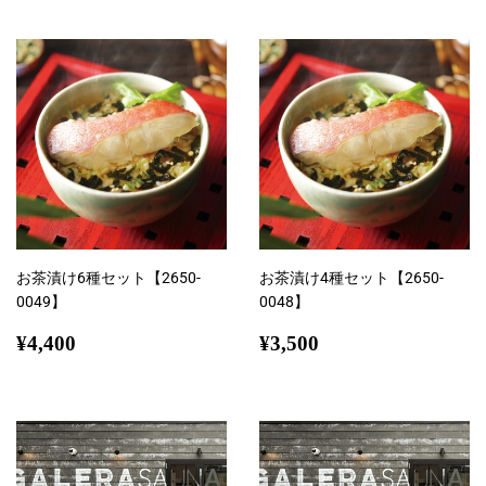
価
価
格
格
お茶漬け6種セット【2650-
お茶漬け4種セット【2650-
0049】
0048】
通
¥4,400
通
¥3,500
¥4,400
¥3,500
常
常
価
価
格
格