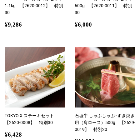
1.1kg 【2620-0012】 特別
600g 【2620-0011】 特別
30
30
通
¥9,286
通
¥6,000
¥9,286
¥6,000
常
常
価
価
格
格
TOKYO X ステーキセット
石垣牛 しゃぶしゃぶ･すき焼き
【2620-0008】 特別30
用（肩ロース）500g 【2629-
0019】 特別20
通
¥6,428
¥6,428