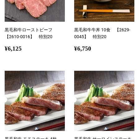
黒毛和牛ローストビーフ
黒毛和牛牛丼 10食 【2629-
【2610-0016】 特別20
0045】 特別20
通
¥6,125
通
¥6,750
¥6,125
¥6,750
常
常
価
価
格
格