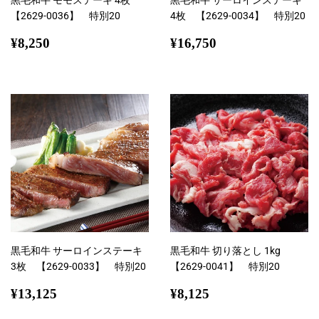
黒毛和牛 モモステーキ 4枚
黒毛和牛 サーロインステーキ
【2629-0036】 特別20
4枚 【2629-0034】 特別20
通
¥8,250
通
¥16,750
¥8,250
¥16,750
常
常
価
価
格
格
黒毛和牛 サーロインステーキ
黒毛和牛 切り落とし 1kg
3枚 【2629-0033】 特別20
【2629-0041】 特別20
通
¥13,125
通
¥8,125
¥13,125
¥8,125
常
常