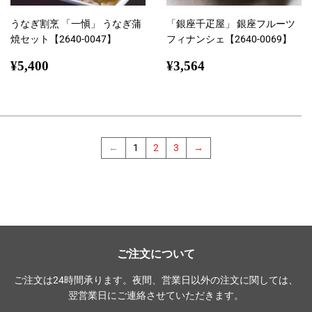
うなぎ割烹 「一愼」 うなぎ蒲
「銀座千疋屋」 銀座フルーツ
焼セット【2640-0047】
フィナンシェ【2640-0069】
通
¥5,400
通
¥3,564
¥5,400
¥3,564
常
常
価
価
格
格
←
1
2
3
→
ご注文について
ご注文は24時間承ります。夜間、営業日以外の注文に関しては、
翌営業日にご連絡させていただきます。