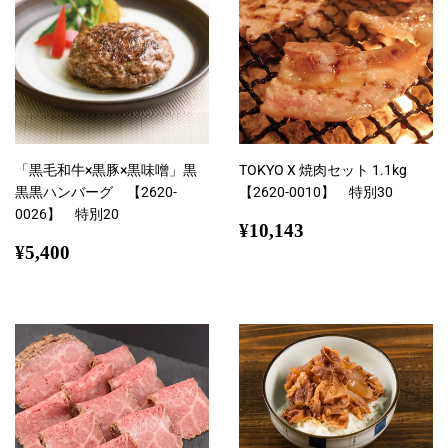
「黒毛和牛×黒豚×黒味噌」黒
TOKYO X 焼肉セット 1.1kg
黒黒ハンバーグ 【2620-
【2620-0010】 特別30
0026】 特別20
通
¥10,143
¥10,143
通
¥5,400
常
¥5,400
常
価
価
格
格