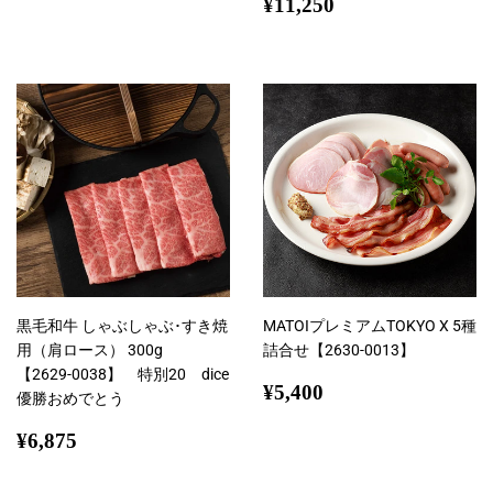
常
通
¥11,250
¥11,250
価
常
格
価
格
黒毛和牛 しゃぶしゃぶ･すき焼
MATOIプレミアムTOKYO X 5種
用（肩ロース） 300g
詰合せ【2630-0013】
【2629-0038】 特別20 dice
通
¥5,400
¥5,400
優勝おめでとう
常
通
¥6,875
価
¥6,875
常
格
価