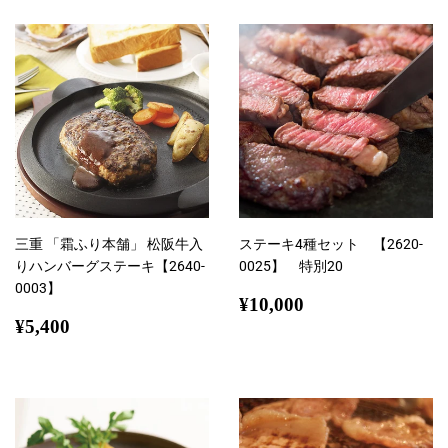
格
三重 「霜ふり本舗」 松阪牛入
ステーキ4種セット 【2620-
りハンバーグステーキ【2640-
0025】 特別20
0003】
通
¥10,000
¥10,000
通
¥5,400
常
¥5,400
常
価
価
格
格