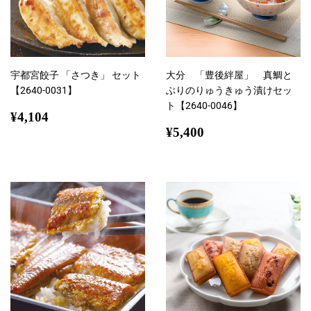
宇都宮餃子 「さつき」 セット
大分 「豊後絆屋」 真鯛と
【2640-0031】
ぶりのりゅうきゅう漬けセッ
ト【2640-0046】
通
¥4,104
¥4,104
常
通
¥5,400
¥5,400
価
常
格
価
格