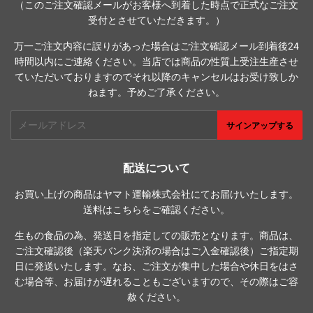
（このご注文確認メールがお客様へ到着した時点で正式なご注文
受付とさせていただきます。）
万一ご注文内容に誤りがあった場合はご注文確認メール到着後24
時間以内にご連絡ください。当店では商品の性質上受注生産させ
ていただいておりますのでそれ以降のキャンセルはお受け致しか
ねます。予めご了承ください。
メ
サインアップする
ー
ル
ア
配送について
ド
お買い上げの商品はヤマト運輸株式会社にてお届けいたします。
レ
送料は
こちら
をご確認ください。
ス
生もの食品の為、発送日を指定しての販売となります。商品は、
ご注文確認後（楽天バンク決済の場合はご入金確認後）ご指定期
日に発送いたします。なお、ご注文が集中した場合や休日をはさ
む場合等、お届けが遅れることもございますので、その際はご容
赦ください。