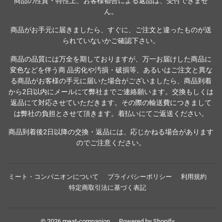
商品の性質・特性上、お客様都合による返品は、受付できませ
ん。
商品がお手元に届きましたら、すぐに、ご注文と違ったものが送
られていないかご確認下さい。
商品の品質には万全を期しておりますが、万一お届けした商品に
変色などを伴う商 品劣化や汚損・破損等、あるいはご注文と異な
る商品がお客様の手元に届いた場合がございましたら、商品到着
から2日以内にメールにて弊社までご連絡願います。交換もしくは
返品にて対応させていただきます。その際の輸送費につきまして
は弊社の負担とさせて頂きます。着払いにてご返送ください。
商品到着後2日以降の交換・返品には、応じかねる場合があります
のでご注意ください。
ミート・コンパニオンについて
プライバシーポリシー
利用規約
特定商取引法に基づく表記
© 2026
meat-companion
Powered by Shopify